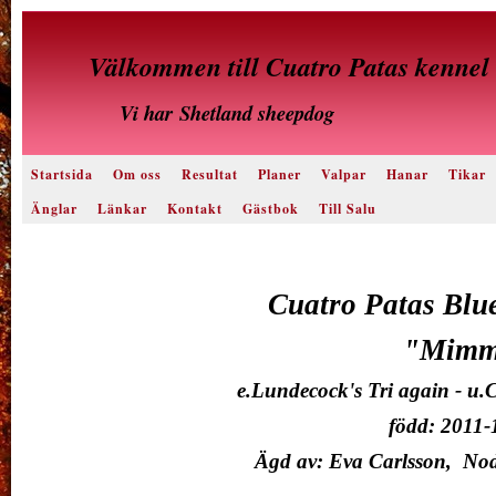
Välkommen till Cuatro Patas kennel
Vi har
Shetland sheepdog
Startsida
Om oss
Resultat
Planer
Valpar
Hanar
Tikar
Änglar
Länkar
Kontakt
Gästbok
Till Salu
Cuatro Patas Blue
"Mimm
e.Lundecock's Tri again - u.
född: 2011-
Ägd av: Eva Carlsson, Nod