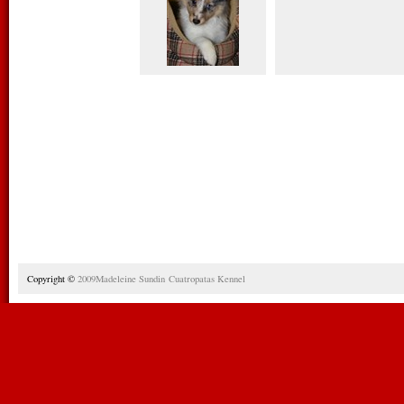
Copyright ©
2009Madeleine Sundin Cuatropatas
Kennel