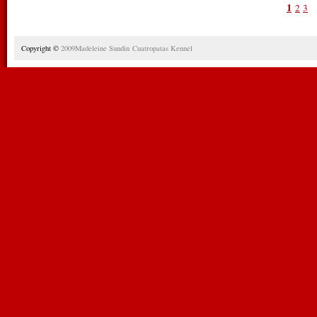
1
2
3
Copyright ©
2009Madeleine Sundin Cuatropatas
Kennel