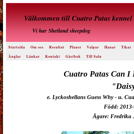
Välkommen till Cuatro Patas kennel
Vi har
Shetland sheepdog
Startsida
Om oss
Resultat
Planer
Valpar
Hanar
Tikar
Änglar
Länkar
Kontakt
Gästbok
Till Salu
Cuatro Patas Can I
"Dais
e. Lyckoshellans Guess Why - u. Cu
Född: 2013-
Ägare: Fredrika