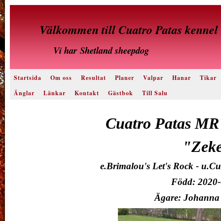
Välkommen till Cuatro Patas kennel
Vi har
Shetland sheepdog
Startsida
Om oss
Resultat
Planer
Valpar
Hanar
Tikar
Änglar
Länkar
Kontakt
Gästbok
Till Salu
Cuatro Patas MR 
"Zek
e.Brimalou's Let's Rock - u.C
Född: 2020-
Ägare: Johanna 