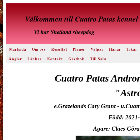
Välkommen till Cuatro Patas kennel
Vi har
Shetland sheepdog
Startsida
Om oss
Resultat
Planer
Valpar
Hanar
Tikar
Änglar
Länkar
Kontakt
Gästbok
Till Salu
Cuatro Patas Andro
"Astr
e.Grazelands Cary Grant - u.Cuat
Född: 2021-
Ägare: Claes-Göra