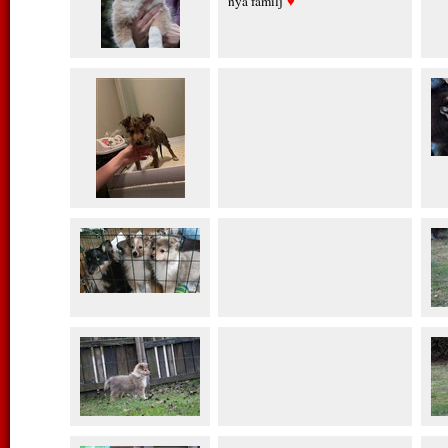
nya familj
♥