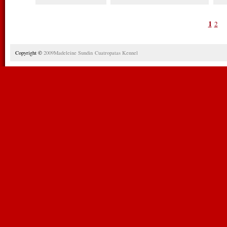
1
2
Copyright ©
2009Madeleine Sundin Cuatropatas
Kennel