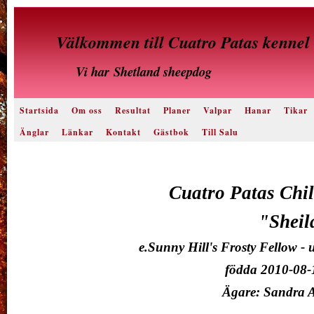
Välkommen till Cuatro Patas kennel
Vi har
Shetland sheepdog
Startsida
Om oss
Resultat
Planer
Valpar
Hanar
Tikar
Änglar
Länkar
Kontakt
Gästbok
Till Salu
Cuatro Patas Chil
"Sheil
e.Sunny Hill's Frosty Fellow -
födda 2010-08-
Ägare: Sandra 