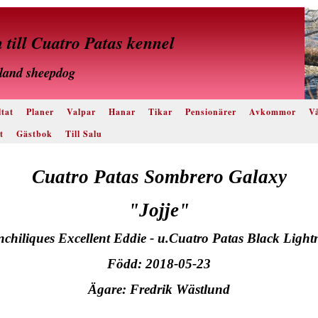
till Cuatro Patas kennel
land sheepdog
tat
Planer
Valpar
Hanar
Tikar
Pensionärer
Avkommor
Vå
t
Gästbok
Till Salu
Cuatro Patas Sombrero Galaxy
"Jojje"
nchiliques Excellent Eddie - u.Cuatro Patas Black Light
Född: 2018-05-23
Ägare: Fredrik Wästlund