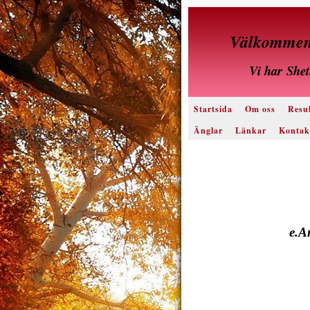
Välkommen 
Vi har
Shet
Startsida
Om oss
Resul
Änglar
Länkar
Kontak
e.A