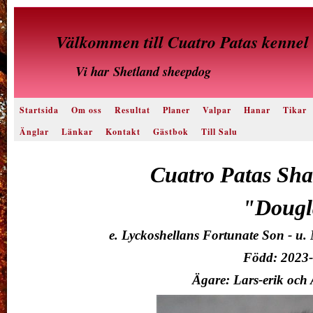
Välkommen till Cuatro Patas kennel
Vi har
Shetland sheepdog
Startsida
Om oss
Resultat
Planer
Valpar
Hanar
Tikar
Änglar
Länkar
Kontakt
Gästbok
Till Salu
Cuatro Patas Sh
"Dougl
e. Lyckoshellans Fortunate Son - u
Född: 2023-
Ägare: Lars-erik och